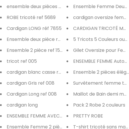
ensemble deux pièces réf 9966
ROBE tricoté ref 5689
cardigan oversize fem
Cardigan LONG réf 7855
CARDIGAN TRICOTÉ MO
Ensemble deux pièce ref 009
5 Tricots 5 Couleu
Ensemble 2 pièce ref 1586
Gilet Oversize pour Fe
tricot ref 005
ENSEMBLE FEMME Automn
cardigan blanc casse ref 008
Ensemble 2 pièces éléga
cardigan Gris ref 008
Survêtement femme tur
Cardigan Long ref 008
Maillot de Bain demi ma
cardigan long
Pack 2 Robe 2 couleurs
ENSEMBLE FEMME AVEC CAPUCHE
PRETTY ROBE
Ensemble Femme 2 pièces en laine
T-shirt tricoté sans ma