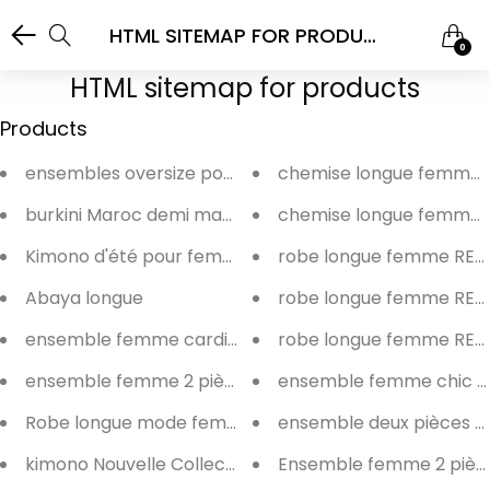
HTML SITEMAP FOR PRODUCTS
0
HTML sitemap for products
Products
chemise longue femme 
ensembles oversize pour femmes printemps
burkini Maroc demi mache
chemise longue femme 
Kimono d'été pour femme, léger et confortable
robe longue femme REF
Abaya longue
robe longue femme REF
ensemble femme cardigan avec pantalon
robe longue femme REF
ensemble femme 2 pièces
ense
Robe longue mode femme
ensemb
kimono Nouvelle Collection
Ensemble femme 2 pièc