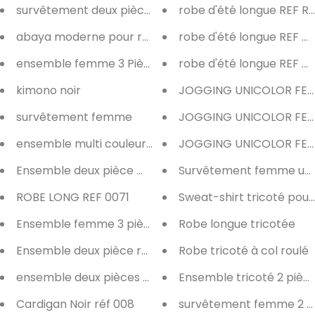
survêtement deux pièces Nouvelle Collection
robe d'été longue REF R0
abaya moderne pour ramadan
robe d'été longue REF V
ensemble femme 3 Pièces
robe d'été longue REF V
kimono noir
JOGGING UNICOLOR FEMM
survêtement femme
JOGGING UNICOLOR FEM
ensemble multi couleurs ref087
JOGGING UNICOLOR FEM
Ensemble deux pièce mode femme ref 0055
Survêtement femme uni
ROBE LONG REF 0071
Sweat-shirt tricoté pou
Ensemble femme 3 pièces REF 006
Robe longue tricotée
Ensemble deux pièce ref 0051
Robe tricoté à col roulé
ensemble deux pièces fuchsia ref 9966
Ensemble tricoté 2 pièc
Cardigan Noir réf 008
survêtement femme 2 